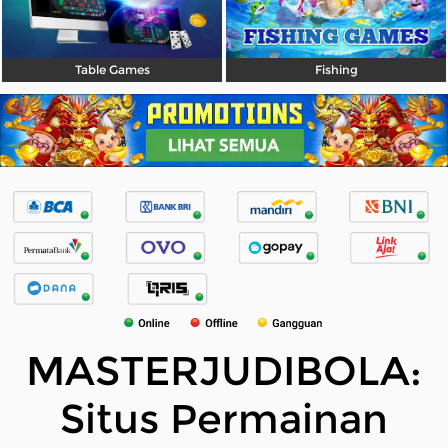
Table Games
Fishing
MASTERJUDIBOLA:
Situs Permainan