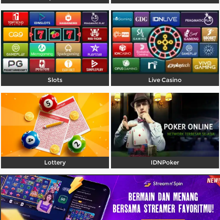
Referral
Promosi
Hubungi Kami
Live Chat
Slots
Live Casino
Pengaduan Customer
Pilih Bahasa:
Lottery
IDNPoker
MASUK
DAFTAR
&copy; MASTERJUDIBOLA : Situs Permainan
Game Online Terbaik 2024. Hak Cipta Dilindungi.